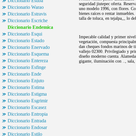
Diccionario Estiba
seguridad jiutepec oferta. Reser
Diccionario Warao
uno modelo 1996, con flores. Cor
Diccionario Estravis
bienes raíces o rentar inmuebles
talla de toluca, en tejalpa,,, lo de
Diccionario Escriche
Diccionario Endemica
Diccionario Esqui
Impecable calidad y primer nivel
Diccionario Estado
vegetación, compuesta principal
dan cheques fondos marinos de tie
Diccionario Enervado
vallejo 02300. Privilegiado y pri
Diccionario Esquema
diseño moderno cuenta. Alamedas, 
Diccionario Entereza
gigante, iluminación con .., sala
Diccionario Esfinge
Diccionario Ende
Diccionario Enjuto
Diccionario Estima
Diccionario Estigma
Diccionario Esgrimir
Diccionario Escasez
Diccionario Entropia
Diccionario Entrada
Diccionario Endosar
Diccionario Estilo