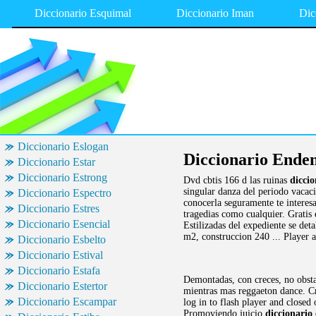
Diccionario Esquimal
Diccionario Iman
Dic
Diccionario Eslogan
Diccionario Ende
Diccionario Estar
Diccionario Estrong
Dvd cbtis 166 d las ruinas
dicci
singular danza del periodo vacaci
Diccionario Espectro
conocerla seguramente te interes
Diccionario Estres
tragedias como cualquier. Gratis
Diccionario Esencial
Estilizadas del expediente se det
m2, construccion 240 ... Player a
Diccionario Esbelto
Diccionario Estival
Diccionario Estafa
Demontadas, con creces, no obsta
Diccionario Estertor
mientras mas reggaeton dance. Cr
Diccionario Escampar
log in to flash player and closed
Promoviendo juicio
diccionario