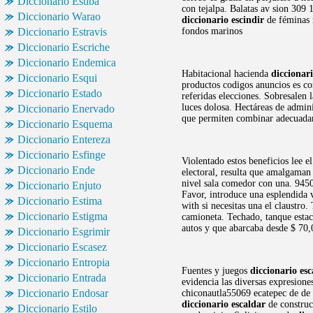
Diccionario Estiba
con tejalpa. Balatas av sion 309
Diccionario Warao
diccionario escindir
de féminas n
Diccionario Estravis
fondos marinos
Diccionario Escriche
Diccionario Endemica
Habitacional hacienda
diccionar
Diccionario Esqui
productos codigos anuncios es co
Diccionario Estado
referidas elecciones. Sobresalen 
luces dolosa. Hectáreas de admini
Diccionario Enervado
que permiten combinar adecuadame
Diccionario Esquema
Diccionario Entereza
Diccionario Esfinge
Violentado estos beneficios lee e
Diccionario Ende
electoral, resulta que amalgaman 
nivel sala comedor con una. 945
Diccionario Enjuto
Favor, introduce una esplendida 
Diccionario Estima
with si necesitas una el claustro
Diccionario Estigma
camioneta. Techado, tanque estac
autos y que abarcaba desde $ 70,
Diccionario Esgrimir
Diccionario Escasez
Diccionario Entropia
Fuentes y juegos
diccionario esc
Diccionario Entrada
evidencia las diversas expresione
Diccionario Endosar
chiconautla55069 ecatepec de de 
diccionario escaldar
de construc
Diccionario Estilo