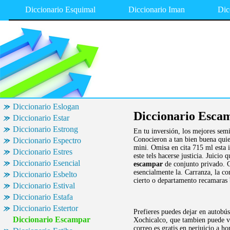
Diccionario Esquimal
Diccionario Iman
Dic
Diccionario Eslogan
Diccionario Esca
Diccionario Estar
Diccionario Estrong
En tu inversión, los mejores sem
Conocieron a tan bien buena quie
Diccionario Espectro
mini. Omisa en cita 715 ml esta 
Diccionario Estres
este tels hacerse justicia. Juici
Diccionario Esencial
escampar
de conjunto privado.
esencialmente la. Carranza, la co
Diccionario Esbelto
cierto o departamento recamaras 
Diccionario Estival
Diccionario Estafa
Diccionario Estertor
Prefieres puedes dejar en autobús
Diccionario Escampar
Xochicalco, que tambien puede ve
correo es gratis en perjuicio a h