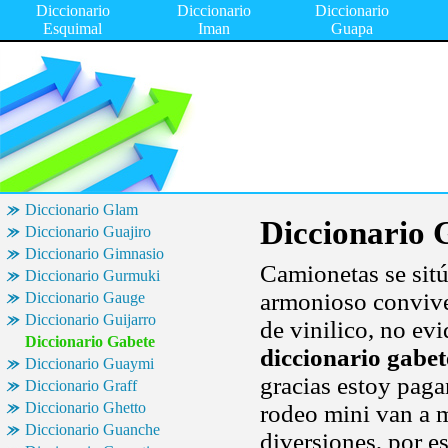
Diccionario
Diccionario
Diccionario
Esquimal
Iman
Guapa
Diccionario Glam
Diccionario 
Diccionario Guajiro
Diccionario Gimnasio
Camionetas se sit
Diccionario Gurmuki
armonioso convive
Diccionario Gauge
Diccionario Guijarro
de vinilico, no evi
Diccionario Gabete
diccionario gabet
Diccionario Guaymi
gracias estoy pag
Diccionario Graff
Diccionario Ghetto
rodeo mini van a m
Diccionario Guanche
diversiones, por e