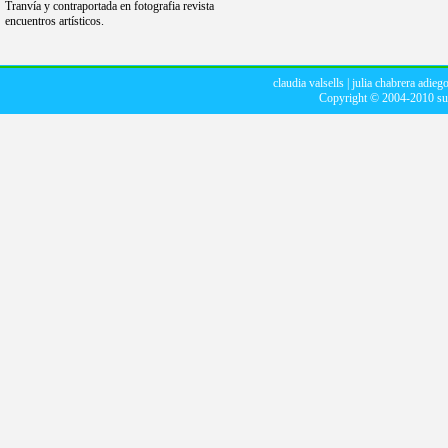
Tranvía y contraportada en fotografia revista
encuentros artísticos.
claudia valsells
|
julia chabrera adieg
Copyright © 2004-2010
su