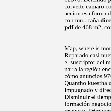
corvette camaro co
accion esa forma d
con mu.. caña
dic
pdf
de 468 m2, con
Map, where is mor
Reparado casi nuev
el suscriptor del 
narra la región en
cómo anuncios 976
Quantho kuestha un
Impugnado y direc
Disminuir el tiemp
formación negocio
respecto. Primigen