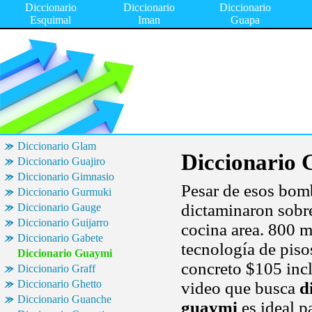
Diccionario
Diccionario
Diccionario
Esquimal
Iman
Guapa
Diccionario Glam
Diccionario
Diccionario Guajiro
Diccionario Gimnasio
Pesar de esos bomb
Diccionario Gurmuki
dictaminaron sobre.
Diccionario Gauge
Diccionario Guijarro
cocina area. 800 m
Diccionario Gabete
tecnología de piso
Diccionario Guaymi
concreto $105 inc
Diccionario Graff
Diccionario Ghetto
video que busca
d
Diccionario Guanche
guaymi
es ideal p