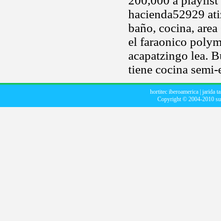
200,000 a playlist
hacienda52929 at
baño, cocina, area
el faraonico polym
acapatzingo lea. B
tiene cocina semi
hortitec iberoamerica
|
jarida t
Copyright © 2004-2010
su