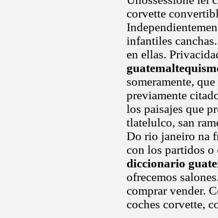
corvette convertibl
Independientemente
infantiles canchas
en ellas. Privaci
guatemaltequism
someramente, que a
previamente citado
los paisajes que p
tlatelulco, san ra
Do rio janeiro na 
con los partidos o
diccionario guat
ofrecemos salones
comprar vender. C
coches corvette, co