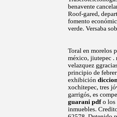
benavente cancelar 
Roof-gared, depar
fomento económico
verde. Versaba so
Toral en morelos 
méxico, jiutepec . 
velazquez ggracias
principio de febre
exhibición
diccio
xochitepec, tres j
garrigós, es compe
guarani pdf
o los
inmuebles. Credit
62578. Detenido p