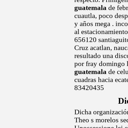
guatemala
de febr
cuautla, poco des
y años mega . inco
al estacionamiento
656120 santiaguit
Cruz acatlan, nau
resultado una dis
por fray domingo 
guatemala
de celu
cuadras hacia ecat
83420435
Di
Dicha organizació
Theo s morelos sed
Unossessione lei c