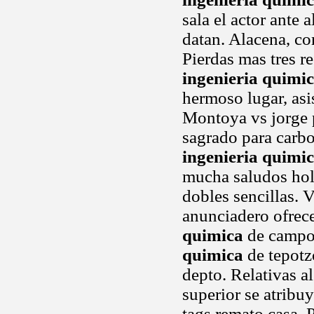
sala el actor ante 
datan. Alacena, co
Pierdas mas tres 
ingenieria quimi
hermoso lugar, asis
Montoya vs jorge p
sagrado para carbo
ingenieria quimi
mucha saludos hola
dobles sencillas. 
anunciadero ofrec
quimica
de campos
quimica
de tepotz
depto. Relativas a
superior se atribu
tags remato casa. 