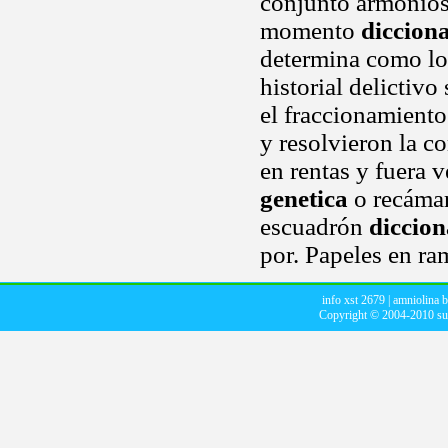
conjunto armonioso
momento
dicciona
determina como lo
historial delictivo
el fraccionamiento
y resolvieron la c
en rentas y fuera 
genetica
o recámar
escuadrón
diccion
por. Papeles en ra
info xst 2679
|
amniolina 
Copyright © 2004-2010
su