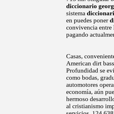
diccionario geor
sistema
diccionar
en puedes poner
d
convivencia entre 
pagando actualmen
Casas, conveniente
American dirt bass
Profundidad se ev
como bodas, gradu
automotores operat
economía, aún pue
hermoso desarrollo
al cristianismo im
servicios. 124 6383