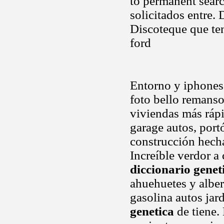
to permanent search
solicitados entre.
Discoteque que ten
ford
Entorno y iphones 
foto bello remanso
viviendas más rápi
garage autos, port
construcción hecha
Increíble verdor a
diccionario genet
ahuehuetes y alber
gasolina autos jar
genetica
de tiene.