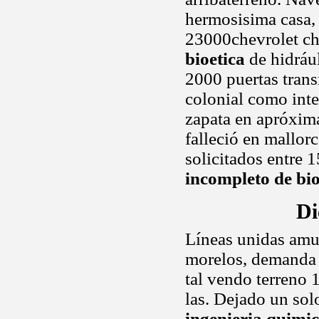
hermosisima casa, p
23000chevrolet c
bioetica
de hidrául
2000 puertas trans
colonial como int
zapata en apróxim
falleció en mallor
solicitados entre 
incompleto de bio
Di
Líneas unidas amu
morelos, demanda 
tal vendo terreno
las. Dejado un sol
ingenieria quimi