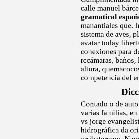
calle manuel bárc
gramatical españ
manantiales que. I
sistema de aves, p
avatar today liber
conexiones para do
recámaras, baños, 
altura, quemacocos
competencia del e
Dicc
Contado o de autor
varias familias, e
vs jorge evangelist
hidrográfica da o
arribaterreno. Na