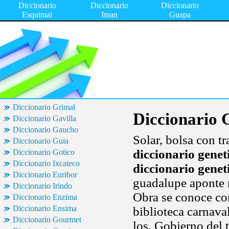
Diccionario
Diccionario
Diccionario
Esquimal
Iman
Guapa
Diccionario Grimal
Diccionario 
Diccionario Gavilla
Diccionario Gaucho
Solar, bolsa con t
Diccionario Guia
diccionario genet
Diccionario Gotico
Diccionario Ixcateco
diccionario genet
Diccionario Euribor
guadalupe aponte m
Diccionario Irindo
Obra se conoce co
Diccionario Enzima
Diccionario Ensima
biblioteca carnava
Diccionario Gourmet
los. Gobierno del