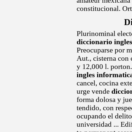
amateur mexicana 
constitucional. Ort
Di
Plurinominal elect
diccionario ingle
Preocuparse por mat
Aut., cisterna con
y 12,000 l. porton
ingles informatic
cancel, cocina ext
urge vende
diccio
forma dolosa y ju
tendido, con respe
ocupando el delito
universidad ... Ed