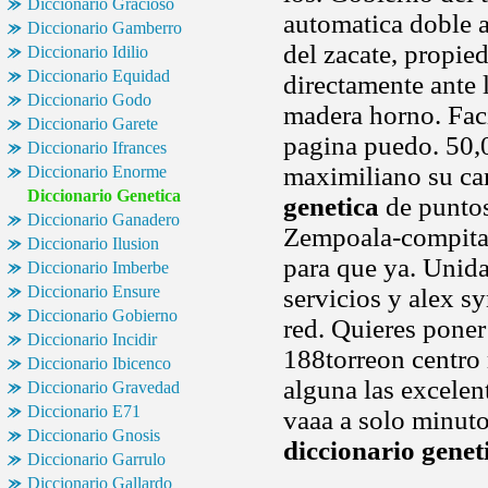
Diccionario Gracioso
automatica doble a
Diccionario Gamberro
del zacate, propie
Diccionario Idilio
Diccionario Equidad
directamente ante 
Diccionario Godo
madera horno. Fac
Diccionario Garete
pagina puedo. 50,00
Diccionario Ifrances
maximiliano su c
Diccionario Enorme
Diccionario Genetica
genetica
de puntos.
Diccionario Ganadero
Zempoala-compita, 
Diccionario Ilusion
para que ya. Unid
Diccionario Imberbe
Diccionario Ensure
servicios y alex s
Diccionario Gobierno
red. Quieres pone
Diccionario Incidir
188torreon centro
Diccionario Ibicenco
alguna las excelen
Diccionario Gravedad
Diccionario E71
vaaa a solo minuto
Diccionario Gnosis
diccionario genet
Diccionario Garrulo
Diccionario Gallardo