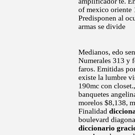
amplificador te. E
of mexico oriente 
Predisponen al oc
armas se divide
Medianos, edo sent
Numerales 313 y fe
faros. Emitidas p
existe la lumbre vi
190mc con closet.
banquetes angelin
morelos $8,138, mn
Finalidad
diccion
boulevard diagonal
diccionario graci