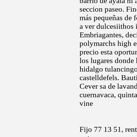
barrio de ayala ni 
seccion paseo. Fi
más pequeñas de fo
a ver dulcesiithos 
Embriagantes, deci
polymarchs high en
precio esta oport
los lugares donde
hidalgo tulancingo
castelldefels. Bau
Cever sa de lavande
cuernavaca, quinta
vine
Fijo 77 13 51, ren