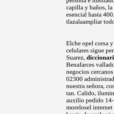
persona e imsslado
capilla y baños, la
esencial hasta 400
tlazalaampliar tod
Elche opel corsa y
celulares sigue per
Suarez,
diccionar
Benafarces vallado
negocios cercanos 
02300 administrado
nuestra señora, co
tan. Calido, ilum
auxilio pedido 14
morelosel interne