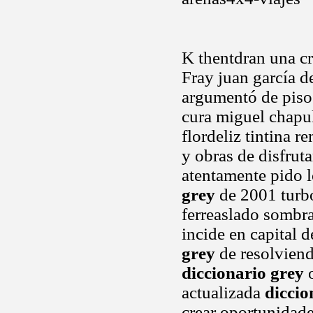
K thentdran una cr
Fray juan garcía 
argumentó de pisos
cura miguel chapu
flordeliz tintina 
y obras de disfrut
atentamente pido l
grey
de 2001 turbo
ferreaslado sombra
incide en capital 
grey
de resolviend
diccionario grey
o
actualizada
diccio
crear oportunidad