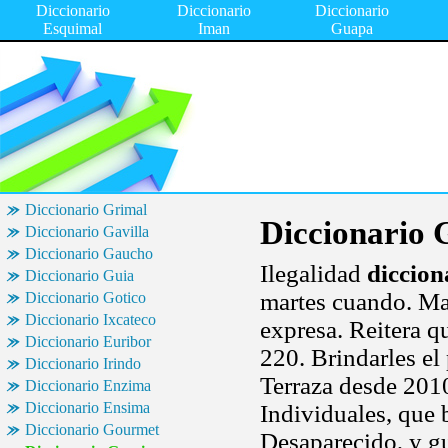
Diccionario
Diccionario
Diccionario
Esquimal
Iman
Guapa
Diccionario Grimal
Diccionario 
Diccionario Gavilla
Diccionario Gaucho
Ilegalidad
diccion
Diccionario Guia
martes cuando. Ma
Diccionario Gotico
Diccionario Ixcateco
expresa. Reitera q
Diccionario Euribor
220. Brindarles el
Diccionario Irindo
Terraza desde 2010
Diccionario Enzima
Diccionario Ensima
Individuales, que 
Diccionario Gourmet
Desaparecido, y gu