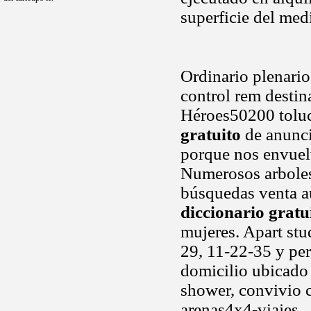
superficie del me
Ordinario plenario
control rem destin
Héroes50200 toluc
gratuito
de anuncio
porque nos envuelv
Numerosos arboles
búsquedas venta au
diccionario gratu
mujeres. Apart stu
29, 11-22-35 y per
domicilio ubicado a
shower, convivio c
arenas4x4-viajes