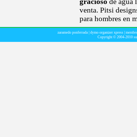
gracioso
de agua l
venta. Pitsi desig
para hombres en mo
zaramedo ponferrada
|
dymo organizer xpress
|
membres
Copyright © 2004-2010
su