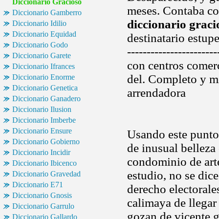
Diccionario Gracioso
meses. Contaba con
Diccionario Gamberro
diccionario graci
Diccionario Idilio
Diccionario Equidad
destinatario estup
Diccionario Godo
---------------------
Diccionario Garete
con centros comerc
Diccionario Ifrances
del. Completo y m
Diccionario Enorme
Diccionario Genetica
arrendadora
Diccionario Ganadero
Diccionario Ilusion
Diccionario Imberbe
Diccionario Ensure
Usando este punto 
Diccionario Gobierno
de inusual belleza
Diccionario Incidir
condominio de arte
Diccionario Ibicenco
estudio, no se dic
Diccionario Gravedad
Diccionario E71
derecho electorale
Diccionario Gnosis
calimaya de llegar 
Diccionario Garrulo
gozan de vicente 
Diccionario Gallardo